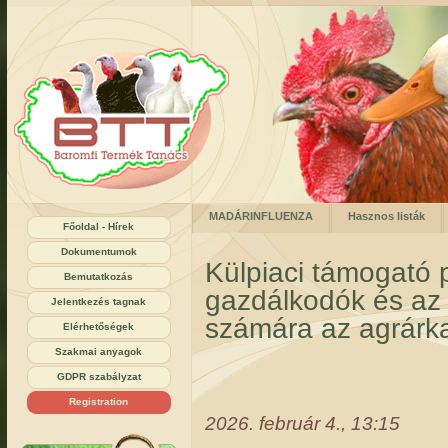
MADÁRINFLUENZA
Hasznos listák
Főoldal - Hírek
Dokumentumok
Külpiaci támogató po
Bemutatkozás
gazdálkodók és az é
Jelentkezés tagnak
számára az agrárk
Elérhetőségek
Szakmai anyagok
GDPR szabályzat
Registration
2026. február 4., 13:15