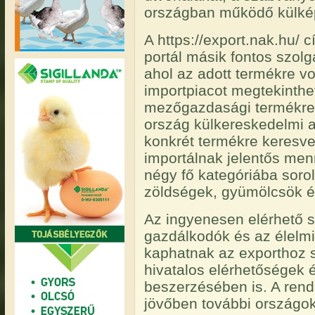
országban működő külképv
A https://export.nak.hu/ 
portál másik fontos szolg
ahol az adott termékre v
importpiacot megtekinthet
mezőgazdasági termékre 
ország külkereskedelmi a
konkrét termékre keresv
importálnak jelentős men
négy fő kategóriába sorolv
zöldségek, gyümölcsök és
Az ingyenesen elérhető s
gazdálkodók és az élelmi
kaphatnak az exporthoz
hivatalos elérhetőségek 
beszerzésében is. A rend
jövőben további országok