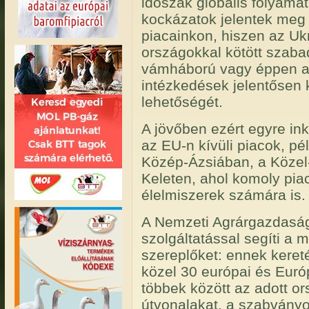
időszak globális folyamat
kockázatok jelentek meg
piacainkon, hiszen az Uk
országokkal kötött szab
vámháború vagy éppen a K
intézkedések jelentősen 
lehetőségét.
A jövőben ezért egyre i
az EU-n kívüli piacok, pé
Közép-Ázsiában, a Közel
Keleten, ahol komoly pia
élelmiszerek számára is.
A Nemzeti Agrárgazdaság
szolgáltatással segíti a 
szereplőket: ennek keret
közel 30 európai és Euró
többek között az adott ors
útvonalakat, a szabványok