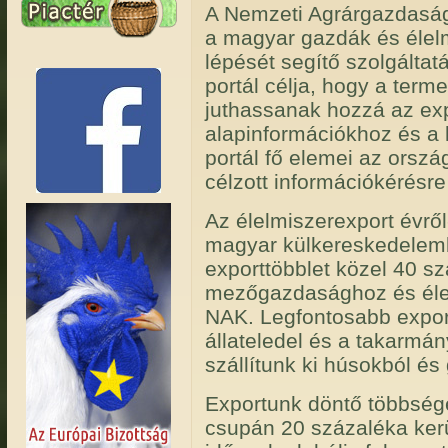
A Nemzeti Agrárgazdasági
a magyar gazdák és élelm
lépését segítő szolgáltat
portál célja, hogy a ter
juthassanak hozzá az ex
alapinformációkhoz és a 
portál fő elemei az orsz
célzott információkérésre 
Az élelmiszerexport évrő
magyar külkereskedelembe
exporttöbblet közel 40 s
mezőgazdasághoz és élel
NAK. Legfontosabb expor
állateledel és a takarmán
szállítunk ki húsokból és
Exportunk döntő többsége
csupán 20 százaléka kerül