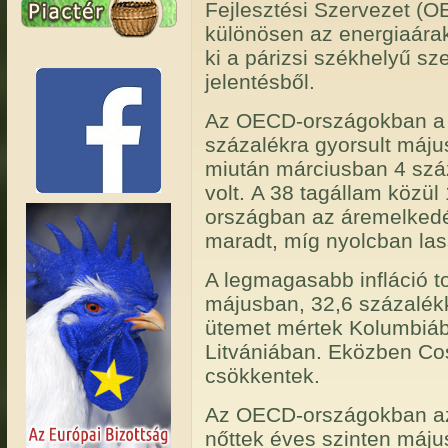
Fejlesztési Szervezet (
különösen az energiaárak
ki a párizsi székhelyű sze
jelentésből.
Az OECD-országokban a 
százalékra gyorsult május
miután márciusban 4 száz
volt. A 38 tagállam közü
országban az áremelkedés
maradt, míg nyolcban lass
A legmagasabb infláció t
májusban, 32,6 százalékk
ütemet mértek Kolumbiáb
Litvániában. Eközben Cos
csökkentek.
Az OECD-országokban az 
nőttek éves szinten május