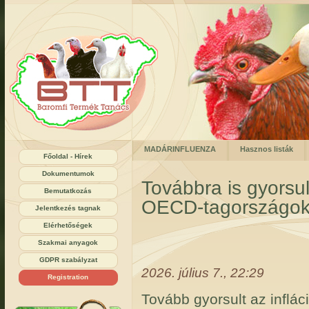
MADÁRINFLUENZA
Hasznos listák
Főoldal - Hírek
Dokumentumok
Továbbra is gyorsul
Bemutatkozás
OECD-tagországo
Jelentkezés tagnak
Elérhetőségek
Szakmai anyagok
GDPR szabályzat
2026. július 7., 22:29
Registration
Tovább gyorsult az inflá