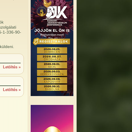
ók
zolgálati
6-1-336-90-
küldeni.
Letöltés »
Letöltés »