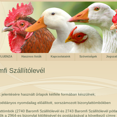
FLUENZA
Hasznos listák
Kapcsolataink
Szövetségek
Jogsza
fi Szállítólevél
 jelentésére használt űrlapok kétféle formában készülnek;
példányos nyomdailag előállított, sorszámozott bizonylattömbökben
attömbök (2740 Baromfi Szállítólevél és 2743 Baromfi Szállítólevél pótl
ők a 2964-es bizonylat kitöltésével és postázásával a következő címre