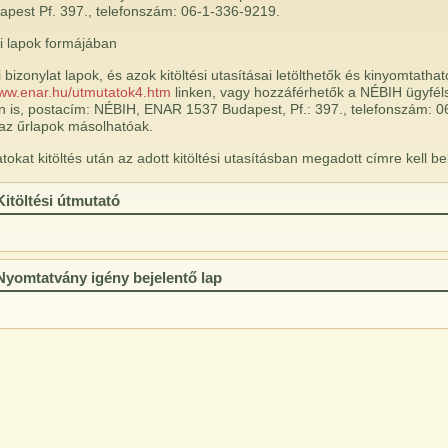
pest Pf. 397., telefonszám: 06-1-336-9219.
i lapok formájában
bizonylat lapok, és azok kitöltési utasításai letölthetők és kinyomtathat
www.enar.hu/utmutatok4.htm
linken, vagy hozzáférhetők a NÉBIH ügyféls
n is, postacím: NÉBIH, ENAR 1537 Budapest, Pf.: 397., telefonszám: 0
az űrlapok másolhatóak.
tokat kitöltés után az adott kitöltési utasításban megadott címre kell be
Kitöltési útmutató
Nyomtatvány igény bejelentő lap