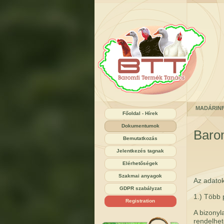
MADÁRIN
Főoldal - Hírek
Dokumentumok
Barom
Bemutatkozás
Jelentkezés tagnak
Elérhetőségek
Szakmai anyagok
Az adatok
GDPR szabályzat
1.) Több 
Registration
A bizonyl
rendelhet