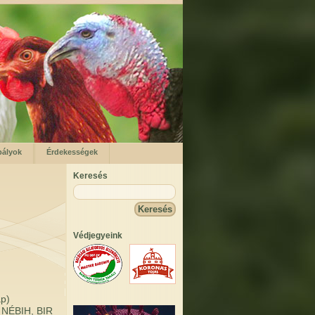
bályok
Érdekességek
Keresés
Védjegyeink
ap)
: NÉBIH, BIR