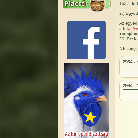
1537 Buda
2.) Egyed
Az egyedi 
a
http://
irodájába
50. Ezek 
A bizonyla
2964 - 
2964 - 