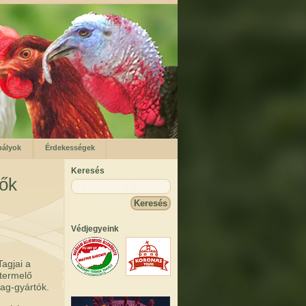
bályok
Érdekességek
Keresés
lők
Védjegyeink
agjai a
stermelő
ag-gyártók.