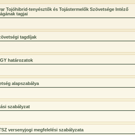
ar Tojóhibrid-tenyésztők és Tojástermelők Szövetsége Intéző
ágának tagjai
övetségi tagdíjak
KGY határozatok
etség alapszabálya
ási szabályzat
SZ versenyjogi megfelelési szabályzata