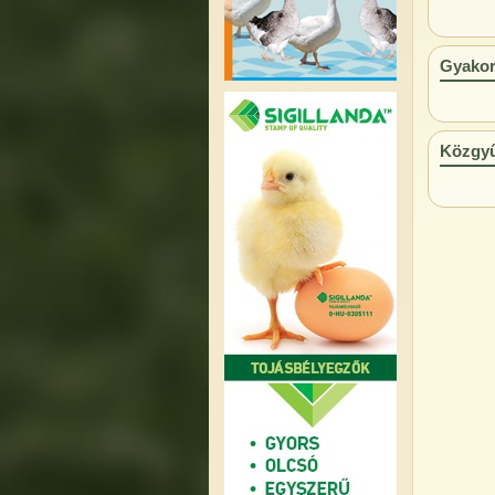
Gyakor
Közgyűl