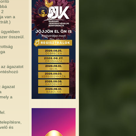
orító
ábbá
 2
ja van a
rált.)
ő ügyekben
szer összeül.
zottság
ága
 az ágazatot
döntéshozó
z ágazat
a
 mely a
el.
elepítésre,
velő és