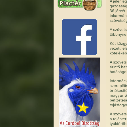
A jelenle
gazdaság,
36 jércét
takarmány
szövetség
A szövets
többnyire
Két közgy
vezeti, él
kötelékéb
A szövets
érintő ha
hatóságo
Informáci
szereplői
értékesít
magyar Sz
befizetés
tojásfogy
A szövets
a tojáste
tyúkférőh