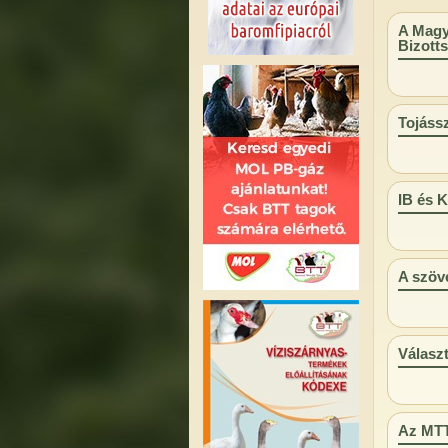
A Magy
Bizotts
Tojássz
IB és 
A szöv
Választ
Az MTT