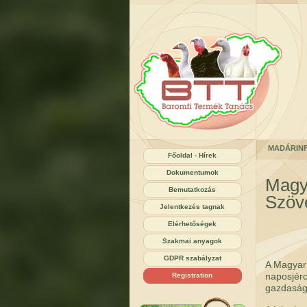
MADÁRIN
Főoldal - Hírek
Dokumentumok
Magya
Bemutatkozás
Szöv
Jelentkezés tagnak
Elérhetőségek
Szakmai anyagok
GDPR szabályzat
A Magyar 
naposjérc
Registration
gazdaság