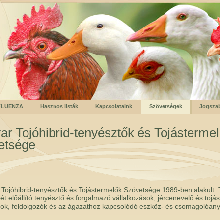
FLUENZA
Hasznos listák
Kapcsolataink
Szövetségek
Jogsza
r Tojóhibrid-tenyésztők és Tojásterme
etsége
Tojóhibrid-tenyésztők és Tojástermelők Szövetsége 1989-ben alakult. T
ét előállító tenyésztő és forgalmazó vállalkozások, jércenevelő és tojá
ok, feldolgozók és az ágazathoz kapcsolódó eszköz- és csomagolóany