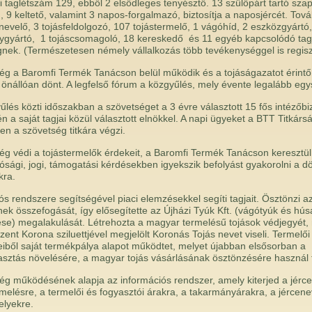
gi taglétszám 129, ebből 2 elsődleges tenyésztő. 13 szülőpárt tartó szap
 9 keltető, valamint 3 napos-forgalmazó, biztosítja a naposjércét. Tov
 nevelő, 3 tojásfeldolgozó, 107 tojástermelő, 1 vágóhíd, 2 eszközgyártó,
gyártó, 1 tojáscsomagoló, 18 kereskedő és 11 egyéb kapcsolódó tag
nek. (Természetesen némely vállalkozás több tevékenységgel is regiszt
ég a Baromfi Termék Tanácson belül működik és a tojáságazatot érint
 önállóan dönt. A legfelső fórum a közgyűlés, mely évente legalább egy
űlés közti időszakban a szövetséget a 3 évre választott 15 fős intézőbi
én a saját tagjai közül választott elnökkel. A napi ügyeket a BTT Titkárs
en a szövetség titkára végzi.
ég védi a tojástermelők érdekeit, a Baromfi Termék Tanácson keresztül
tósági, jogi, támogatási kérdésekben igyekszik befolyást gyakorolni a 
kra.
ós rendszere segítségével piaci elemzésekkel segíti tagjait. Ösztönzi a
nek összefogását, így elősegítette az Újházi Tyúk Kft. (vágótyúk és hús
ése) megalakulását. Létrehozta a magyar termelésű tojások védjegyét,
ent Korona sziluettjével megjelölt Koronás Tojás nevet viseli. Termelői
eiből saját termékpálya alapot működtet, melyet újabban elsősorban a
asztás növelésére, a magyar tojás vásárlásának ösztönzésére használ f
ég működésének alapja az információs rendszer, amely kiterjed a jércet
rmelésre, a termelői és fogyasztói árakra, a takarmányárakra, a jércene
elyekre.