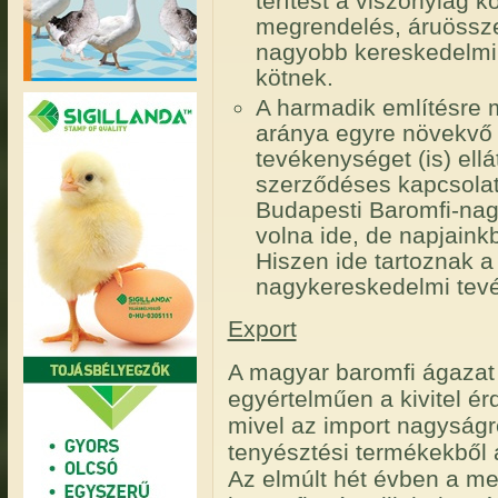
terítést a viszonylag k
megrendelés, áruössze
nagyobb kereskedelmi 
kötnek.
A harmadik említésre 
aránya egyre növekvő 
tevékenységet (is) ellá
szerződéses kapcsolat
Budapesti Baromfi-nagy
volna ide, de napjainkb
Hiszen ide tartoznak a
nagykereskedelmi tevék
Export
A magyar baromfi ágazat 
egyértelműen a kivitel é
mivel az import nagyságr
tenyésztési termékekből á
Az elmúlt hét évben a m