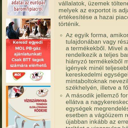
vállalatok, üzemek tölte
melyek az exportot is adj
értékesítése a hazai pia
történik.
Az egyik forma, amiko
tulajdonában vagy rés
a termékekből. Mivel 
rendelkezik a teljes ba
hiányzó termékekből m
igények minél teljeseb
kereskedelmi egységek
mintaboltoknak nevezi
székhelyén, illetve a f
A második jellemző for
ellátva a nagykeresked
egységek megrendelései
esetben a vágóüzem ré
újabban inkább az erre