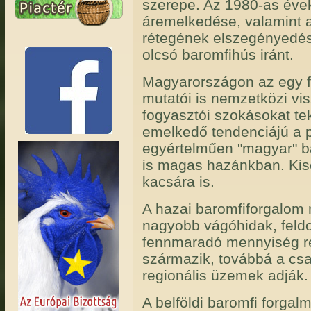
szerepe. Az 1980-as évek
áremelkedése, valamint a
rétegének elszegényedése
olcsó baromfihús iránt.
Magyarországon az egy fő
mutatói is nemzetközi vi
fogyasztói szokásokat te
emelkedő tendenciájú a p
egyértelműen "magyar" ba
is magas hazánkban. Kise
kacsára is.
A hazai baromfiforgalom 
nagyobb vágóhidak, feldo
fennmaradó mennyiség rés
származik, továbbá a csak
regionális üzemek adják.
A belföldi baromfi forg