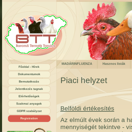
MADÁRINFLUENZA
Hasznos listák
Főoldal - Hírek
Dokumentumok
Piaci helyzet
Bemutatkozás
Jelentkezés tagnak
Elérhetőségek
Szakmai anyagok
Belföldi értékesítés
GDPR szabályzat
Az elmúlt évek során a h
Registration
mennyiségét tekintve - v