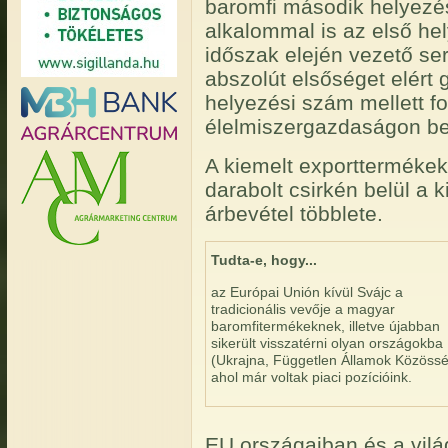
baromfi második helyezés
alkalommal is az első hel
időszak elején vezető se
abszolút elsőséget elért
helyezési szám mellett fo
élelmiszergazdaságon belül
A kiemelt exportterméke
darabolt csirkén belül a
árbevétel többlete.
Tudta-e, hogy...
az Európai Unión kívül Svájc a
tradicionális vevője a magyar
baromfitermékeknek, illetve újabban
sikerült visszatérni olyan országokba
(Ukrajna, Független Államok Közössé
ahol már voltak piaci pozícióink.
EU országaiban és a vilá