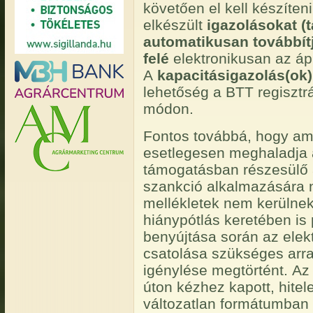
követően el kell készíten
elkészült
igazolásokat (
automatikusan továbbít
felé
elektronikusan az ápri
A
kapacitásigazolás(ok)
lehetőség a BTT regisztr
módon.
Fontos továbbá, hogy ame
esetlegesen meghaladja 
támogatásban részesülő á
szankció alkalmazására n
mellékletek nem kerülnek
hiánypótlás keretében is 
benyújtása során az elekt
csatolása szükséges arr
igénylése megtörtént. Az 
úton kézhez kapott, hitel
változatlan formátumban