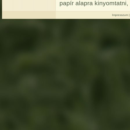
papír alapra kinyomtatni,
Impresszum