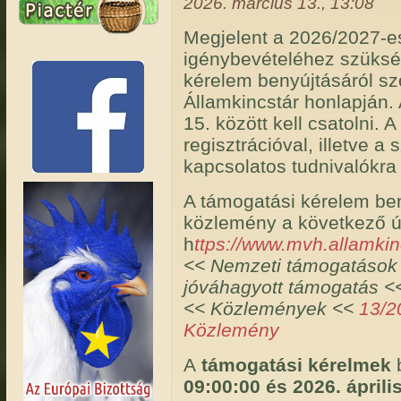
2026. március 13., 13:08
Megjelent a 2026/2027-es
igénybevételéhez szüksé
kérelem benyújtásáról s
Államkincstár honlapján. 
15. között kell csatolni.
regisztrációval, illetve 
kapcsolatos tudnivalókra h
A támogatási kérelem beny
közlemény a következő út
h
ttps://www.mvh.allamkin
<< Nemzeti támogatások <
jóváhagyott támogatás <<
<< Közlemények <<
13/20
Közlemény
A
támogatási kérelmek
b
09:00:00 és 2026. áprili