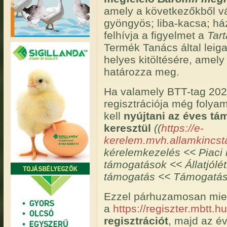
amely a következőkből vá
gyöngyös; liba-kacsa; ház
felhívja a figyelmet a
Tart
Termék Tanács által leig
helyes kitöltésére, amely
határozza meg.
Ha valamely BTT-tag 202
regisztrációja még folyam
kell
nyújtani az éves tá
keresztül
((
https://e-
kerelem.mvh.allamkincsta
kérelemkezelés << Piaci
támogatások << Állatjólét
támogatás << Támogatási
Ezzel párhuzamosan mielő
a
https://regiszter.mbtt.hu
regisztrációt
, majd az év