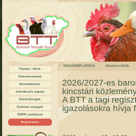
MADÁRINFLUENZA
Hasznos listák
Főoldal - Hírek
Dokumentumok
2026/2027-es baromf
Bemutatkozás
kincstári közlemény
Jelentkezés tagnak
A BTT a tagi regisz
Elérhetőségek
igazolásokra hívja f
Szakmai anyagok
GDPR szabályzat
Registration