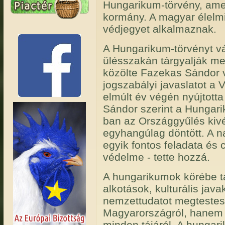
Hungarikum-törvény, amel
kormány. A magyar élelmi
védjegyet alkalmaznak.
A Hungarikum-törvényt vá
ülésszakán tárgyalják me
közölte Fazekas Sándor vi
jogszabályi javaslatot a 
elmúlt év végén nyújtott
Sándor szerint a Hungar
ban az Országgyűlés kivét
egyhangúlag döntött. A na
egyik fontos feladata és 
védelme - tette hozzá.
A hungarikumok körébe ta
alkotások, kulturális jav
nemzettudatot megtestes
Magyarországról, hanem 
minden tájáról. A hungar