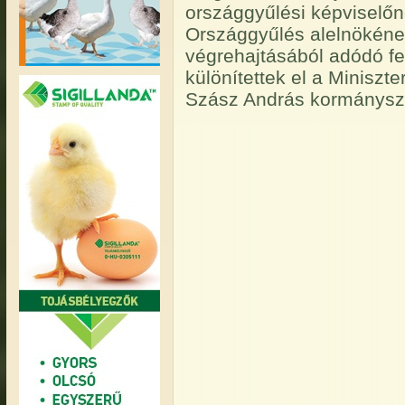
országgyűlési képviselőn
Országgyűlés alelnökének
végrehajtásából adódó fel
különítettek el a Miniszte
Szász András kormánysz