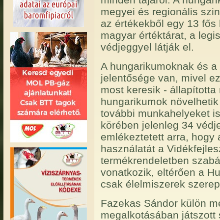
megyei és regionális szi
az értékekből egy 13 fős 
magyar értéktárat, a leg
védjeggyel látják el.
A hungarikumoknak és a 
jelentősége van, mivel e
most keresik - állapította
hungarikumok növelhetik 
további munkahelyeket is
körében jelenleg 34 védj
emlékeztetett arra, hogy
használatát a Vidékfejle
termékrendeletben szabá
vonatkozik, eltérően a H
csak élelmiszerek szerep
Fazekas Sándor külön m
megalkotásában játszott 