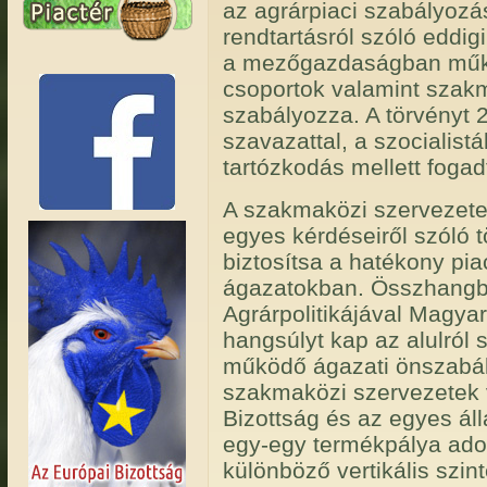
az agrárpiaci szabályozás
rendtartásról szóló eddig
a mezőgazdaságban működ
csoportok valamint szak
szabályozza. A törvényt 
szavazattal, a szocialis
tartózkodás mellett fogad
A szakmaközi szervezetek
egyes kérdéseiről szóló t
biztosítsa a hatékony pi
ágazatokban. Összhangb
Agrárpolitikájával Magya
hangsúlyt kap az alulról 
működő ágazati önszabály
szakmaközi szervezetek 
Bizottság és az egyes áll
egy-egy termékpálya ado
különböző vertikális szint