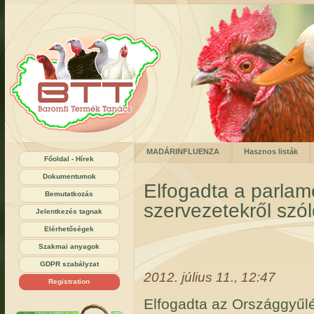
MADÁRINFLUENZA
Hasznos listák
Főoldal - Hírek
Dokumentumok
Elfogadta a parlam
Bemutatkozás
szervezetekről szól
Jelentkezés tagnak
Elérhetőségek
Szakmai anyagok
GDPR szabályzat
2012. július 11., 12:47
Registration
Elfogadta az Országgyűl