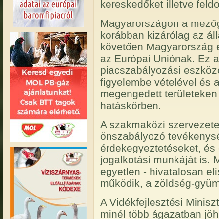
kereskedőket illetve feld
Magyarországon a mezőg
korábban kizárólag az áll
követően Magyarország ez
az Európai Uniónak. Ez a
piacszabályozási eszköz
figyelembe vételével és a
megengedett területeken
hatáskörben.
A szakmaközi szervezetek 
önszabályozó tevékenysé
érdekegyeztetéseket, és 
jogalkotási munkáját is.
egyetlen - hivatalosan el
működik, a zöldség-gyüm
A Vidékfejlesztési Minisz
minél több ágazatban jö