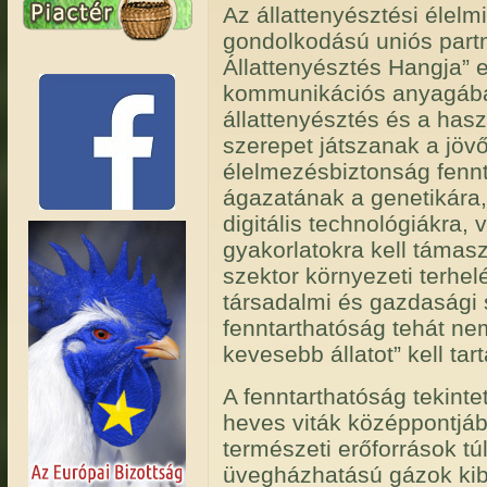
Az állattenyésztési élel
gondolkodású uniós partn
Állattenyésztés Hangja” 
kommunikációs anyagában 
állattenyésztés és a hasz
szerepet játszanak a jöv
élelmezésbiztonság fennt
ágazatának a genetikára,
digitális technológiákra,
gyakorlatokra kell támas
szektor környezeti terhe
társadalmi és gazdasági 
fenntarthatóság tehát ne
kevesebb állatot” kell tart
A fenntarthatóság tekinte
heves viták középpontjába
természeti erőforrások tú
üvegházhatású gázok kib