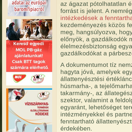
az ágazat pótolhatatlan é
forrást is jelent. A nemrég
intézkedések a fenntartha
kezdeményezés közös fen
meg, hangsúlyozva, hogy a
előnyök, a gazdálkodók 
élelmezésbiztonság egyar
gazdálkodókat a párbesz
A dokumentumot tíz nemze
hagyta jóvá, amelyek együ
állattenyésztési értéklánc
húsmarha-, a tejelőmarha-
takarmány-, az állategés
szektor, valamint a feldo
egyaránt, lehetőséget te
intézményekkel és partn
fenntartható állattenyészt
érdekében.