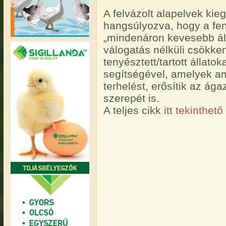
A felvázolt alapelvek kie
hangsúlyozva, hogy a fen
„mindenáron kevesebb álla
válogatás nélküli csökke
tenyésztett/tartott állatok
segítségével, amelyek am
terhelést, erősítik az ág
szerepét is.
A teljes cikk
itt tekinthet