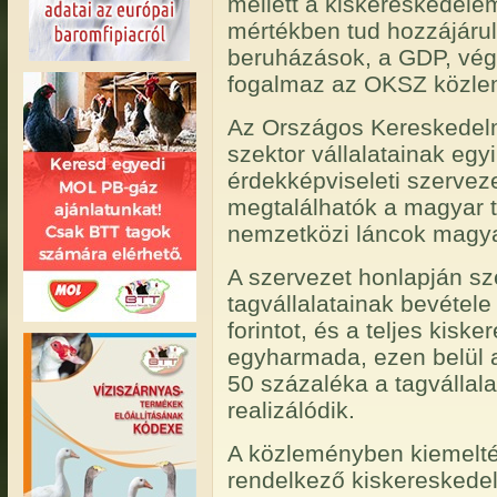
mellett a kiskereskedele
mértékben tud hozzájárul
beruházások, a GDP, vég
fogalmaz az OKSZ közle
Az Országos Kereskedel
szektor vállalatainak eg
érdekképviseleti szerveze
megtalálhatók a magyar t
nemzetközi láncok magyar
A szervezet honlapján sz
tagvállalatainak bevétele
forintot, és a teljes kisk
egyharmada, ezen belül a
50 százaléka a tagvállal
realizálódik.
A közleményben kiemelték
rendelkező kiskereskedel