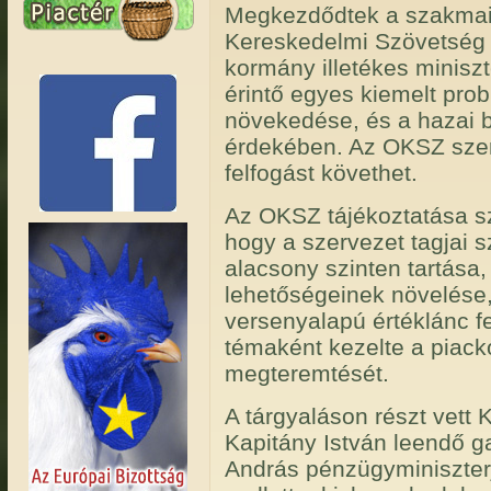
Megkezdődtek a szakmai
Kereskedelmi Szövetség 
kormány illetékes miniszt
érintő egyes kiemelt pro
növekedése, és a hazai b
érdekében. Az OKSZ szer
felfogást követhet.
Az OKSZ tájékoztatása sz
hogy a szervezet tagjai s
alacsony szinten tartása,
lehetőségeinek növelése
versenyalapú értéklánc f
témaként kezelte a piack
megteremtését.
A tárgyaláson részt vett
Kapitány István leendő g
András pénzügyminiszterje