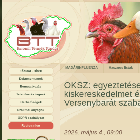
MADÁRINFLUENZA
Hasznos listák
Főoldal - Hírek
Dokumentumok
OKSZ: egyeztetése
Bemutatkozás
kiskereskedelmet ér
Jelentkezés tagnak
Versenybarát szabá
Elérhetőségek
Szakmai anyagok
GDPR szabályzat
Registration
2026. május 4., 09:00