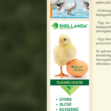
jellemzői
- A támog
bejegyzet
- Egy, az
bejegyzet
támogatá
- Egy tám
promóciós
Az igénye
lehetőség
támogatás
elbírálásr