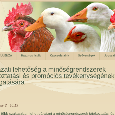
FLUENZA
Hasznos listák
Kapcsolataink
Szövetségek
Jogsza
zati lehetőség a minőségrendszerek
oztatási és promóciós tevékenységének
gatására
uár 2., 10:13
több szakaszban lehet pályázni a minőségrendszerek tájékoztatási és