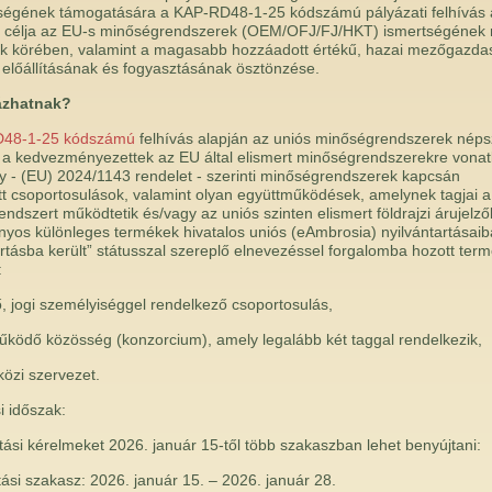
ségének támogatására a KAP-RD48-1-25 kódszámú pályázati felhívás a
 célja az EU-s minőségrendszerek (OEM/OFJ/FJ/HKT) ismertségének 
k körében, valamint a magasabb hozzáadott értékű, hazai mezőgazda
előállításának és fogyasztásának ösztönzése.
ázhatnak?
48-1-25 kódszámú
felhívás alapján az uniós minőségrendszerek néps
a kedvezményezettek az EU által elismert minőségrendszerekre vona
y - (EU) 2024/1143 rendelet - szerinti minőségrendszerek kapcsán
tt csoportosulások, valamint olyan együttműködések, amelynek tagjai a
ndszert működtetik és/vagy az uniós szinten elismert földrajzi árujelzők,
os különleges termékek hivatalos uniós (eAmbrosia) nyilvántartásai
artásba került” státusszal szereplő elnevezéssel forgalomba hozott ter
:
, jogi személyiséggel rendelkező csoportosulás,
űködő közösség (konzorcium), amely legalább két taggal rendelkezik,
özi szervezet.
i időszak:
ási kérelmeket 2026. január 15-től több szakaszban lehet benyújtani:
tási szakasz: 2026. január 15. – 2026. január 28.