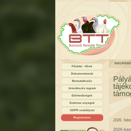
MADÁRIN
Főoldal - Hírek
Dokumentumok
Pályá
Bemutatkozás
tájék
Jelentkezés tagnak
támo
Elérhetőségek
Szakmai anyagok
GDPR szabályzat
Registration
2026. febr
2026-ban 