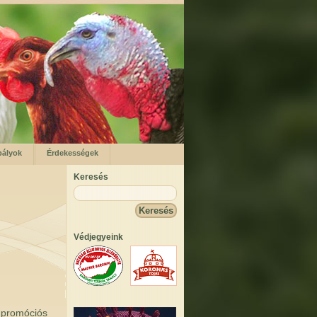
bályok
Érdekességek
Keresés
Védjegyeink
 promóciós