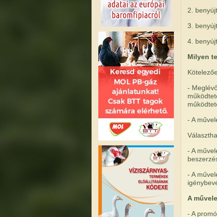
2. benyúj
3. benyúj
4. benyúj
Milyen 
Kötelező
- Meglév
működteté
működtet
- A művel
Választha
- A művel
beszerzé
- A művel
igénybevé
A művele
- A promó