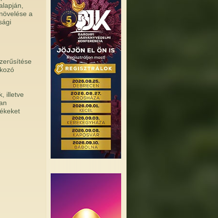
lapján,
növelése a
sági
zerűsítése
tkozó
 illetve
ban
mékeket