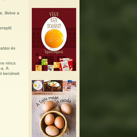
 illetve a
ereplő
atási és
re nincs
a. A
t kerülnek