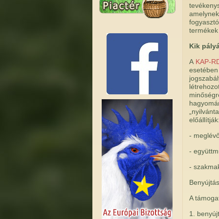
tevékeny
amelynek
fogyasztó
termékek 
Kik pály
A
KAP-RD
esetében 
jogszabál
létrehozo
minőségre
hagyomány
„nyilvánt
előállítják
- meglévő
- együttm
- szakmak
Benyújtás
A támogat
1. benyúj