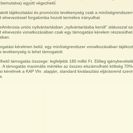
t bemutatva) együtt végezhető.
atott tájékoztatási és promóciós tevékenység csak a minőségrendszerre,
t elnevezéssel forgalomba hozott termékre irányulhat.
 eAmbrosia uniós nyilvántartásban „nyilvántartásba került” státusszal sz
t elnevezés vonatkozásában csak egy támogatási kérelem részesülhet
sban.
ogatási kérelmen belül, egy minőségrendszer vonatkozásában tájékozt
 tevékenység is lehet támogatott.
lhető támogatás összege: legfeljebb 180 millió Ft. Előleg igénybevételé
. A támogatás maximális mértéke az összes elszámolható költség 70%-
i kérelmek a KAP Vhr. alapján, standard kiválasztási eljárásrend szerin
a.