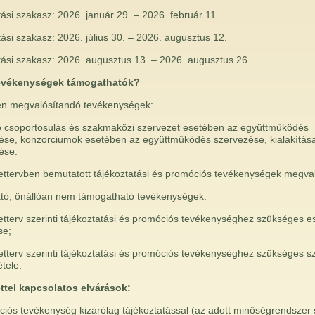
tási szakasz: 2026. január 29. – 2026. február 11.
tási szakasz: 2026. július 30. – 2026. augusztus 12.
tási szakasz: 2026. augusztus 13. – 2026. augusztus 26.
tevékenységek támogathatók?
en megvalósítandó tevékenységek:
ő csoportosulás és szakmaközi szervezet esetében az együttműködés
se, konzorciumok esetében az együttműködés szervezése, kialakítás
ése.
ettervben bemutatott tájékoztatási és promóciós tevékenységek megva
tó, önállóan nem támogatható tevékenységek:
etterv szerinti tájékoztatási és promóciós tevékenységhez szükséges 
se;
etterv szerinti tájékoztatási és promóciós tevékenységhez szükséges s
tele.
ttel kapcsolatos elvárások:
ciós tevékenység kizárólag tájékoztatással (az adott minőségrendszer 