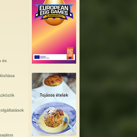
a és
lósítása
eszközök
zolgáltatások
sajátos