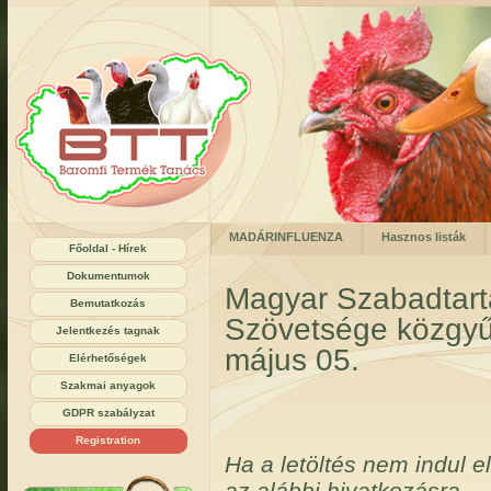
MADÁRINFLUENZA
Hasznos listák
Főoldal - Hírek
Dokumentumok
Magyar Szabadtart
Bemutatkozás
Szövetsége közgyű
Jelentkezés tagnak
május 05.
Elérhetőségek
Szakmai anyagok
GDPR szabályzat
Registration
Ha a letöltés nem indul e
az alábbi hivatkozásra.