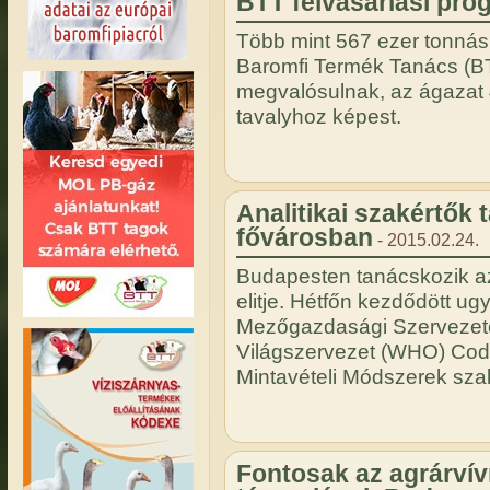
BTT felvásárlási pro
Több mint 567 ezer tonnás
Baromfi Termék Tanács (BT
megvalósulnak, az ágazat 4
tavalyhoz képest.
Analitikai szakértők
fővárosban
- 2015.02.24.
Budapesten tanácskozik az 
elitje. Hétfőn kezdődött u
Mezőgazdasági Szervezete
Világszervezet (WHO) Codex
Mintavételi Módszerek sz
Fontosak az agrárví