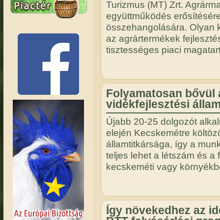
Turizmus (MT) Zrt. Agrárm
együttműködés erősítésér
összehangolására. Olyan k
az agrártermékek fejlesztés
tisztességes piaci magatar
Folyamatosan bővül 
vidékfejlesztési álla
Újabb 20-25 dolgozót alka
elején Kecskemétre költözöt
államtitkársága, így a mun
teljes lehet a létszám és a
kecskeméti vagy környékbel
Így növekedhez az id