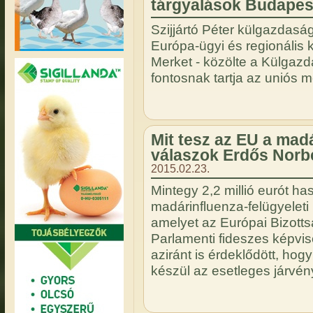
tárgyalások Budapes
Szijjártó Péter külgazdaság
Európa-ügyi és regionális k
Merket - közölte a Külgazd
fontosnak tartja az uniós
Mit tesz az EU a madá
válaszok Erdős Norbe
2015.02.23.
Mintegy 2,2 millió eurót ha
madárinfluenza-felügyeleti
amelyet az Európai Bizotts
Parlamenti fideszes képvise
aziránt is érdeklődött, hog
készül az esetleges járvé