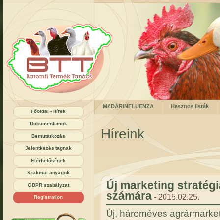
MADÁRINFLUENZA
Hasznos listák
Főoldal - Hírek
Dokumentumok
Híreink
Bemutatkozás
Jelentkezés tagnak
Elérhetőségek
Szakmai anyagok
Új marketing stratégi
GDPR szabályzat
számára
- 2015.02.25.
Registration
Új, hároméves agrármarketi