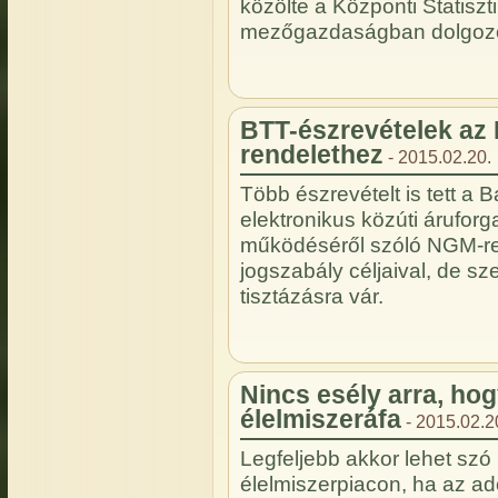
közölte a Központi Statiszti
mezőgazdaságban dolgozók 
BTT-észrevételek az 
rendelethez
- 2015.02.20.
Több észrevételt is tett a
elektronikus közúti árufor
működéséről szóló NGM-re
jogszabály céljaival, de s
tisztázásra vár.
Nincs esély arra, ho
élelmiszeráfa
- 2015.02.2
Legfeljebb akkor lehet szó
élelmiszerpiacon, ha az a