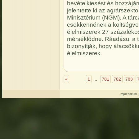
bevételkiesést és hozzájá
jelentette ki az agrárszek
Minisztérium (NGM). A tárca s
csökkennének a költségvet
élelmiszerek 27 százaléko
mérséklődne. Ráadásul a tav
bizonyítják, hogy áfacsökk
élelmiszerek.
«
1
...
781
782
783
Impresszum